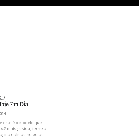
BSITE HOSTING
,
EE SSL, NO WEBSITE ADS !
EE HOSTING NOW
CD
oje Em Dia
014
e este é o modelo que
ocê mais gostou, feche a
ágina e clique no botão