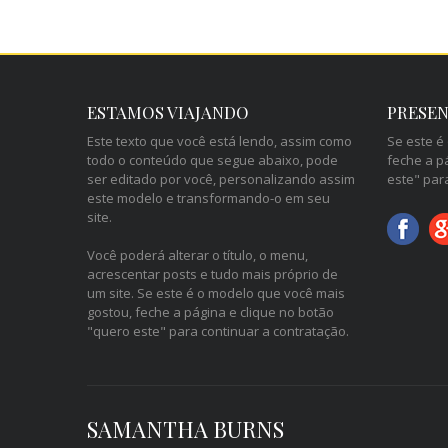
ESTAMOS VIAJANDO
PRESEN
Este texto que você está lendo, assim como
Se este é
todo o conteúdo que segue abaixo, pode
feche a p
ser editado por você, personalizando assim
este" par
este modelo e transformando-o em seu
site.
Você poderá alterar o título, o menu,
acrescentar posts e tudo mais próprio de
um site. Se este é o modelo que você mais
gostou, feche a página e clique no botão
"quero este" para continuar a contratação.
SAMANTHA BURNS