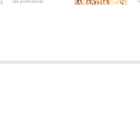
site profissional.
“
TOS
QUER
rescentar posts e mais!
Veja o que p
do que segue abaixo, pode ser
Você poderá alter
nsformando-o em seu site. Você
de um site. Se es
is próprio de um site.
no botão “quero e