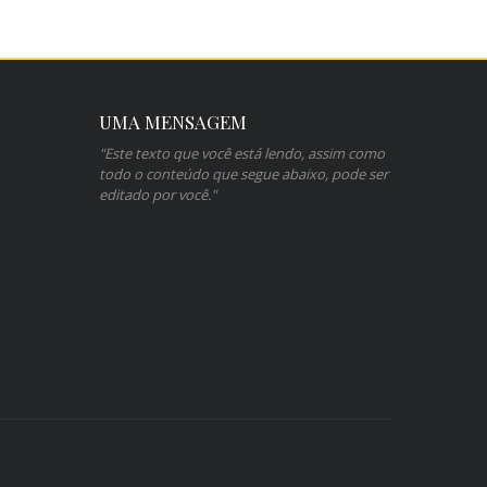
UMA MENSAGEM
"Este texto que você está lendo, assim como
todo o conteúdo que segue abaixo, pode ser
editado por você."