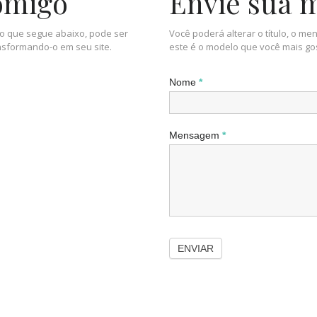
omigo
Envie sua
do que segue abaixo, pode ser
Você poderá alterar o título, o me
nsformando-o em seu site.
este é o modelo que você mais gos
Nome
*
Mensagem
*