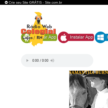
Crie seu Site GRÁTIS - Site.com.br
SITE
GRÁTIS
,
UMA RÁDIO A SERVIÇO DA COMUNIDADE
DIVERSOS MODELOS DE SITES P
INICIAR SEU PROJETO !
CRIE JÁ O SEU SITE