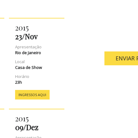
Este texto que vo
abaixo, pode ser 
transformando-o 
2015
Você poderá alter
de um site. Se es
23/
Nov
no botão “quero e
Apresentação
Rio de Janeiro
ENVIAR
Local
Casa de Show
Horário
23h
INGRESSOS AQUI
2015
09/
Dez
Apresentação