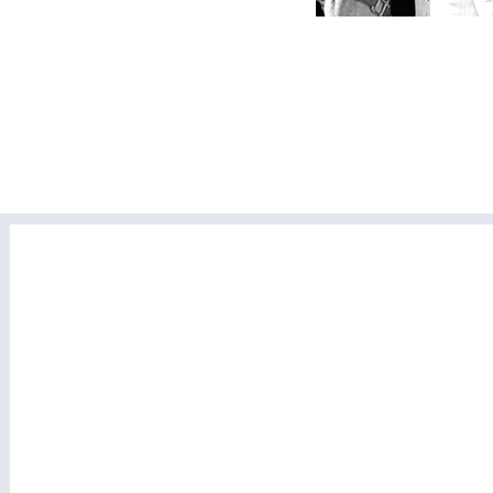
AGENDA DE EVEN
Você poderá alterar o título, o menu, ac
Este texto que você está lendo, assim como todo o conteú
editado por você, personalizando assim este modelo e tra
poderá alterar o título, o menu, acrescentar posts e tudo ma