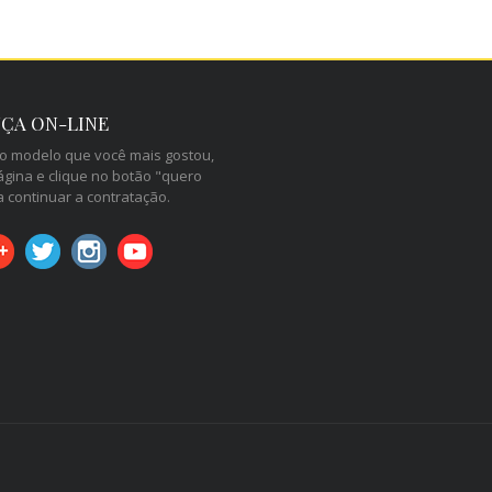
ÇA ON-LINE
 o modelo que você mais gostou,
ágina e clique no botão "quero
a continuar a contratação.